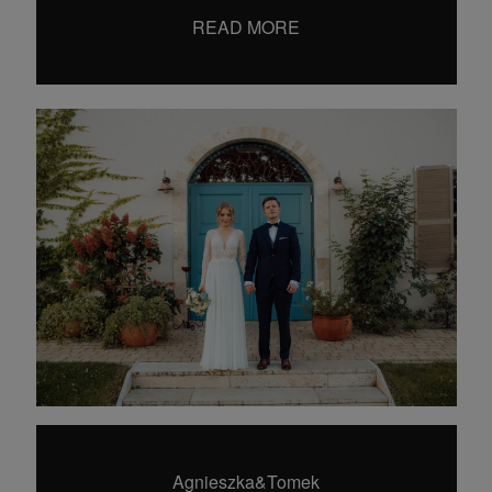
hello@dearhunter.pl
READ MORE
©2024 Wojciech Krysiak
Dear Hunter Wedding Photography
Agnieszka&Tomek