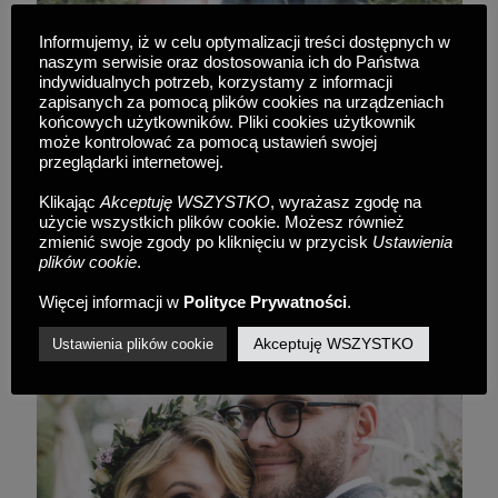
Informujemy, iż w celu optymalizacji treści dostępnych w
naszym serwisie oraz dostosowania ich do Państwa
indywidualnych potrzeb, korzystamy z informacji
zapisanych za pomocą plików cookies na urządzeniach
końcowych użytkowników. Pliki cookies użytkownik
może kontrolować za pomocą ustawień swojej
przeglądarki internetowej.
Klikając
Akceptuję WSZYSTKO
, wyrażasz zgodę na
Karolina&Piotr
użycie wszystkich plików cookie. Możesz również
2 kwietnia 2019
/
plenerowa sesja poślubna
zmienić swoje zgody po kliknięciu w przycisk
Ustawienia
plików cookie
.
READ MORE
Więcej informacji w
Polityce Prywatności
.
Akceptuję WSZYSTKO
Ustawienia plików cookie