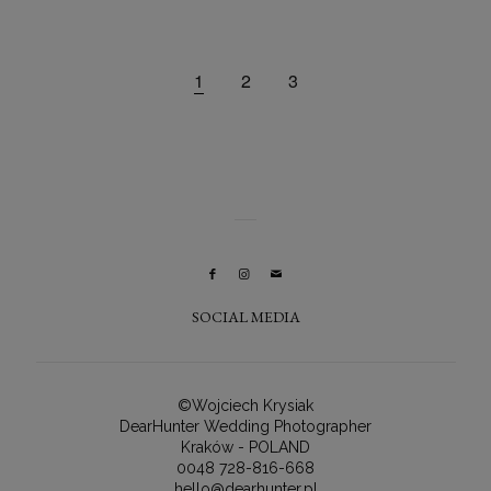
1
2
3
SOCIAL MEDIA
©Wojciech Krysiak
DearHunter Wedding Photographer
Kraków - POLAND
0048 728-816-668
hello@dearhunter.pl