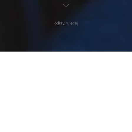
odkryj więcej
My Dear,
let's hunt for your own story.