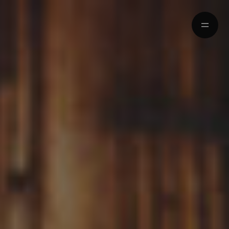
HOME
MOMENTY
HISTORIE
POZNAJMY SIĘ
WASZ ŚLUB
Kraków/Poland
0048 728-816-668