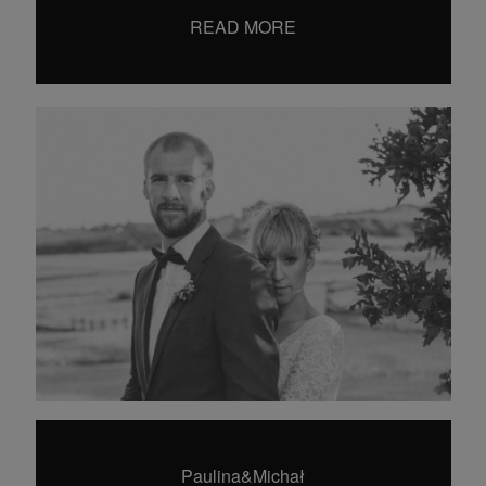
hello@dearhunter.pl
READ MORE
©2024 Wojciech Krysiak
Dear Hunter Wedding Photography
Paulina&Michał