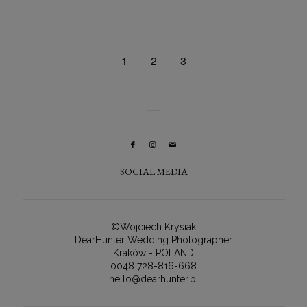
1
2
3
SOCIAL MEDIA
©Wojciech Krysiak
DearHunter Wedding Photographer
Kraków - POLAND
0048 728-816-668
hello@dearhunter.pl