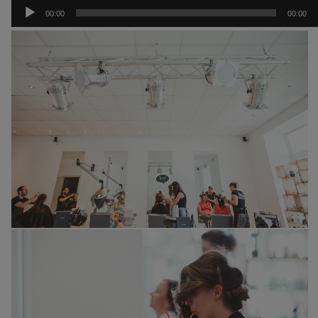
Odtwarzacz
hello@dearhunter.pl
00:00
00:00
plików
©2024 Wojciech Krysiak
dźwiękowych
Dear Hunter Wedding Photography