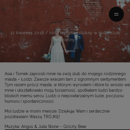
HOME
12 kwietnia 2018 /
łódź
reportaż ślubny w łodzi
ślub
kościelny
MOMENTY
Asia&Tomek
HISTORIE
Asia i Tomek zaprosili mnie na swój ślub do mojego rodzinnego
POZNAJMY SIĘ
miasta – Łodzi. Zawsze wracam tam z ogromnym sentymentem.
Tym razem prócz miasta, w którym wyrosłem i które to wrosło we
mnie i ukształtowało moją tożsamość, spotkałem ludzi bardzo
WASZ ŚLUB
bliskich memu sercu. Ludzi o niepowtarzalnym luzie, poczuciu
humoru i spontaniczności.
Moi ludzie w moim mieście. Dziękuję Wam i serdecznie
pozdrawiam Waszą TRÓJKĘ!
Kraków/Poland
Muzyka: Angus & Julia Stone – Grizzly Bear
0048 728-816-668