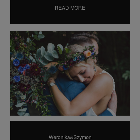
hello@dearhunter.pl
READ MORE
©2024 Wojciech Krysiak
Dear Hunter Wedding Photography
Weronika&Szymon