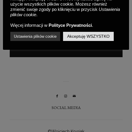
użycie wszystkich plików cookie. Możesz również
zmienić swoje zgody po kliknięciu w przycisk
Ustawienia
plików cookie
.
Ania&Gilles
Więcej informacji w
Polityce Prywatności
.
12 kwietnia 2018
/
reportaż ślubny Kraków
Akceptuję WSZYSTKO
Ustawienia plików cookie
READ MORE
SOCIAL MEDIA
©Wojciech Krysiak