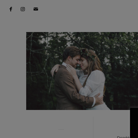
©W
DearHunte