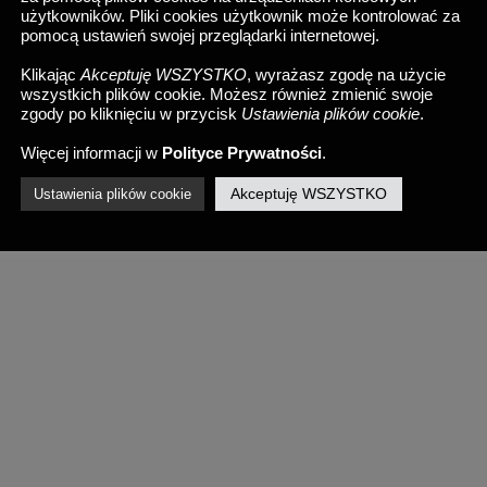
użytkowników. Pliki cookies użytkownik może kontrolować za
INST.:
aków - POLAND
pomocą ustawień swojej przeglądarki internetowej.
48 728-816-668
@dearhunter_weddings
lo@dearhunter.pl
Klikając
Akceptuję WSZYSTKO
, wyrażasz zgodę na użycie
wszystkich plików cookie. Możesz również zmienić swoje
zgody po kliknięciu w przycisk
Ustawienia plików cookie
.
Więcej informacji w
Polityce Prywatności
.
ter Wedding Photography // fotografia ślubna, fotograf ślubny, reportaż ś
Akceptuję WSZYSTKO
Ustawienia plików cookie