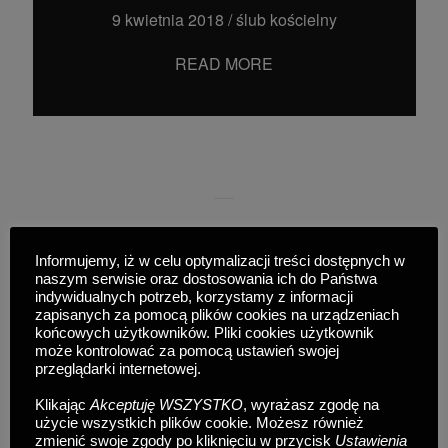
9 kwietnia 2018
/
ślub kościelny
READ MORE
Informujemy, iż w celu optymalizacji treści dostępnych w
naszym serwisie oraz dostosowania ich do Państwa
SOCIAL MEDIA
indywidualnych potrzeb, korzystamy z informacji
zapisanych za pomocą plików cookies na urządzeniach
końcowych użytkowników. Pliki cookies użytkownik
może kontrolować za pomocą ustawień swojej
©Wojciech Krysiak
przeglądarki internetowej.
DearHunter Wedding Photographer
Klikając
Akceptuję WSZYSTKO
, wyrażasz zgodę na
Kraków - POLAND
użycie wszystkich plików cookie. Możesz również
0048 728-816-668
zmienić swoje zgody po kliknięciu w przycisk
Ustawienia
hello@dearhunter.pl