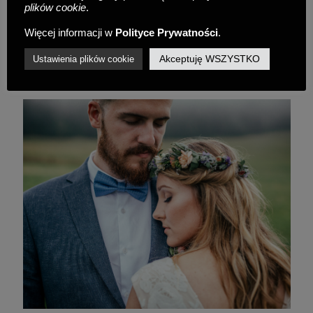
plików cookie
.
Więcej informacji w
Polityce Prywatności
.
Spotkajmy się na INST.:
Akceptuję WSZYSTKO
Ustawienia plików cookie
@dearhunter_weddings