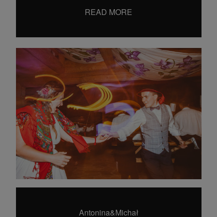
hello@dearhunter.pl
READ MORE
©2024 Wojciech Krysiak
Dear Hunter Wedding Photography
Antonina&Michał