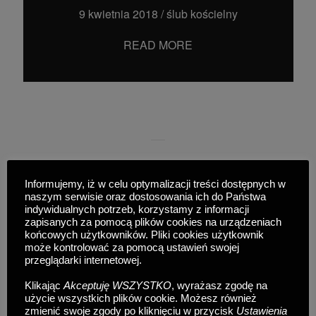
9 kwietnia 2018
/
ślub kościelny
READ MORE
Informujemy, iż w celu optymalizacji treści dostępnych w
naszym serwisie oraz dostosowania ich do Państwa
SOCIAL MEDIA
indywidualnych potrzeb, korzystamy z informacji
zapisanych za pomocą plików cookies na urządzeniach
końcowych użytkowników. Pliki cookies użytkownik
może kontrolować za pomocą ustawień swojej
©Wojciech Krysiak
przeglądarki internetowej.
DearHunter Wedding Photographer
Klikając
Akceptuję WSZYSTKO
, wyrażasz zgodę na
Kraków - POLAND
użycie wszystkich plików cookie. Możesz również
0048 728-816-668
zmienić swoje zgody po kliknięciu w przycisk
Ustawienia
hello@dearhunter.pl