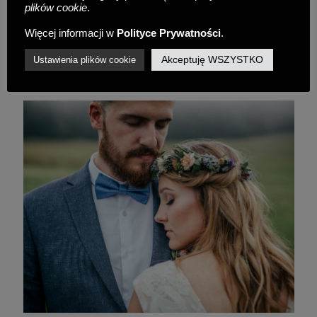
plików cookie
.
Więcej informacji w
Polityce Prywatności
.
Spotkajmy się na INST.:
Akceptuję WSZYSTKO
Ustawienia plików cookie
@dearhunter_weddings