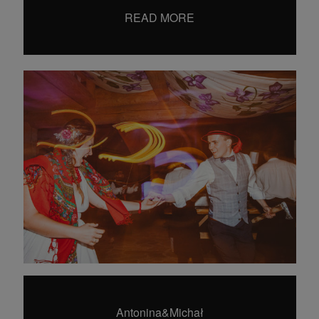
hello@dearhunter.pl
READ MORE
©2024 Wojciech Krysiak
Dear Hunter Wedding Photography
Antonina&Michał