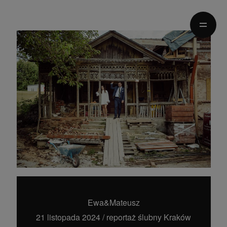
HOME
MOMENTY
HISTORIE
POZNAJMY SIĘ
WASZ ŚLUB
Ewa&Mateusz
21 listopada 2024
/
reportaż ślubny Kraków
Kraków/Poland
0048 728-816-668