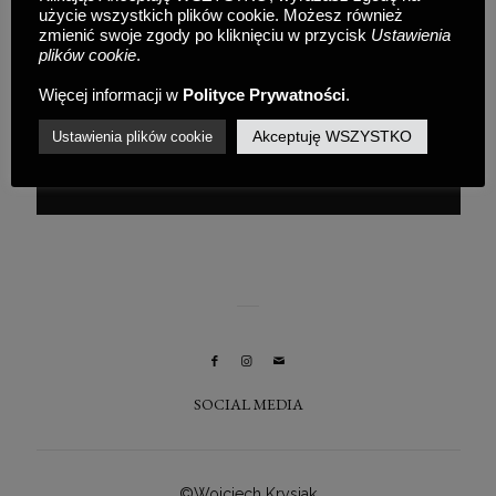
użycie wszystkich plików cookie. Możesz również
zmienić swoje zgody po kliknięciu w przycisk
Ustawienia
plików cookie
.
Pani K i Pan D
Więcej informacji w
Polityce Prywatności
.
12 kwietnia 2018
/
ślub DIY
Akceptuję WSZYSTKO
Ustawienia plików cookie
READ MORE
SOCIAL MEDIA
©Wojciech Krysiak