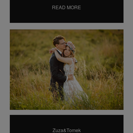
hello@dearhunter.pl
READ MORE
©2024 Wojciech Krysiak
Dear Hunter Wedding Photography
Zuza&Tomek